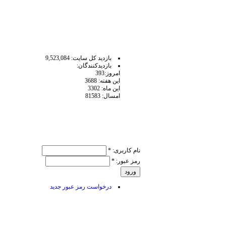
آمار سايت
بازديد كل سايت: 9,523,084
بازديدكنندگان:
امروز:393
اين هفته: 3688
اين ماه: 3302
امسال: 81583
ورود کاربر
نام کاربری:
*
رمز عبور:
*
درخواست رمز عبور جدید