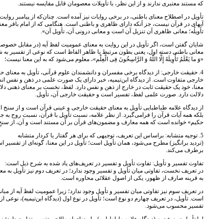
که مستند معتبری ندارند و از این نظر، با تأویلات معصومان قابل مقایسه نیستند.
تأویل در اصطلاح معنای باطنی، در برخی روایات نیز آمده است. چنان‌که از پیامبر روایت 
آیه‏اى در قرآن نیست، جز آنکه داراى ظاهری و باطنی است. هنگامى که از امام باقر معناى ر
تأویلُه؛ معانى ظاهرى آن تنزیل آن است و معانى درونى آن، تأویل آن».
شایان گفتن است، اگر تأویل در این روایت به معنای عمومیت لفظ آیه (در مقابل خصوصیت
معانی باطنی دسته اول، یعنی بطون مرتبط با ظاهر الفاظ است که نوعی از تفسیر به شم
«وَ ما یَعْلَمُ تَأْوِیلَهُ إِلَّا اللَّهُ وَ الرَّاسِخُونَ فِی الْعِلْم‏»، معلوم می‌شود که به این معنا نیست؛
4. حقیقت خارجی: از دیدگاه برخی مفسران و دانشمندان علوم قرآنی، تأویل به معنای 
خارجی متفاوت است. از دیدگاه ابن‌تیمیه، خبر داراى یک صورت علمى در ذهن و نفس انس
معنا، خود یک حقیقت ثابت در خارج از ذهن و نفس دارد. لفظ، نخست بر معناى ذهنى د
دلالت دارد. صورت علمى لفظ، تفسیر است و حقیقت خارجى آن، تأویل. ‏
از دیدگاه علامه طباطبایی تأویل به معنای حقیقت خارجی و عینی قرآن است و از سنخ الف
بلکه همه آیات قرآن را فرامی‌گیرد. از نظر علامه، نسبت تأویل با قرآن، نسبت روح به جسد
حکیم» خوانده است که همه معارف و مضمون‌های قرآن بر آن مستند است و آن، از سنخِ 
5. توجیه متشابه: براساس این تعریف، توجیهی که برای هر گفتار یا کردار متشابه
(تردید برانگیز) مطرح می‌شود، همان تأویل است؛ تأویل در این معنا، گونه‌ای از تفسیر ا
برطرف می‌کند.
تفاوت تفسیر و تأویل: تفاوت تأویل و تفسیر در تعریف‌های یاد شده به شرح ذیل است:
در تعریف نخست، تفاوتی میان تأویل و تفسیر وجود ندارد؛ در تعریف دوم نیز تأویل به مع
به قرینه صارف از ظهور، یکی از اصول عقلائی محاوره است.
در تعریف سوم نیز تفاوتی میان تفسیر و تأویل وجود ندارد؛ زیرا عمومیت لفظ آیه از مبا
است. تأویل، در تعریف چهارم دو نوع است؛ تأویل در نوع اول (دیدگاه ابن‌تیمیه)، نوعی ا
تفسیر محسوب می‌شود.