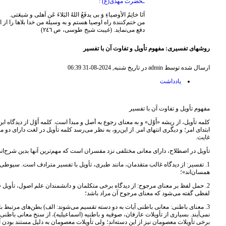
ـحضرت مهدی(ع)
:
اَنَا خاتِمُ الأوصیاءِ وَ بی ‌یدفَعُ اللهُ البَلاءَ عَن اَهلی و شیعَتی.
من ختم‌کنندة راه اوصیا هستم و به وسیلة من خدا بلاها را از
دفع می‌نماید. (غیبت شیخ طوسی، ص ٢٤٦)
روشهای تفسیری: مفهوم تأویل و تفاوت آن با تفسیر
ارسال شده توسط admin در تاریخ شنبه, 2024-08-31 06:39
يادداشت
مفهوم تأویل و تفاوت آن با تفسیر
ابتدای امر؛ و دیگری انتهای امر. از این‌رو، به نظر می‌رسد کلمه تأویل در لغت دارای دو 
غایت.
تأویل در اصطلاح، دارای معانی مختلفی نزد مفسران است که مهم‌ترین آنها بدین شرح‌اند
1. تفسیر: از دیدگاه غالب متقدمان، مانند طبری، تأویل با تفسیر مترادف است. سیوطی به
همسان‌اند»؛
2. حمل لفظ بر معنای مرجوح: از دیدگاه برخی متکلمان و دانشمندان علم اصول، تأویل ح
لفظی گفته می‌شود که معنای مرجوح آن مراد باشد؛
3. معنای باطنی: معانی باطنی آیات به دو دسته تقسیم می‌شوند: الف) بطن‌های مرتبط 
نمی‌آیند. بسیاری از تأویلات عارفان، صوفیه و باطنیه (اسماعیلیه)، از سنخ معانی باطنی و
برخی تأویلات معصومان نیز از این دسته‌اند؛ ولی تأویلات معصومان به دلیل مستند بودن آ