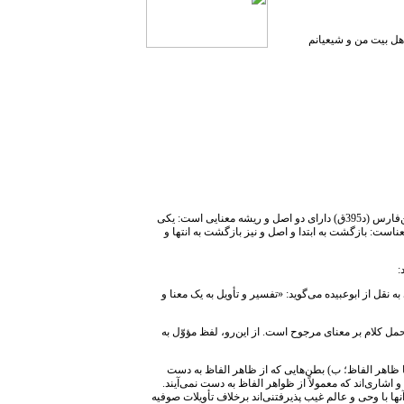
 اهل بیت من و شیعیانم
کلمه تأویل، از ریشه «أَوْل‏» و به معناى رجوع به أصل و مبدأ است. کلمه أَوْل از دیدگاه ابن‌فارس (د395ق) دارای دو اصل و ریشه معنایی است: یکی
معناست: بازگشت به ابتدا و اصل و نیز بازگشت به انتها و
:
 نقل از ابوعبیده می‌گوید: «تفسیر و تأویل به یک معنا و
مل کلام بر معنای مرجوح است. از این‌رو، لفظ مؤوّل به
با ظاهر الفاظ؛ ب) بطن‌هایی که از ظاهر الفاظ به دست
 اشاری‌اند که معمولاً از ظواهر الفاظ به دست نمی‌آیند.
نها با وحی و عالم غیب پذیرفتنی‌اند برخلاف تأویلات صوفیه