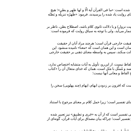
شده است: «ما فى القرآن آیة الّا و لها ظهر و بطن»؛ هیچ
وایت یاد شده را پرسیدند، فرمود: «ظَهرُه تنزیلُه و بَطنُه
 نزول) و یا دلالت ثانوی کلام باشد، اصطلاح بطن، ناظر بر
ار می‌آید، ولی با توجه به سیاق روایت که فرموده است:
حقیقت خارجی قرآن است؛ هرچند مراد آنان از حقیقت
ان است و این همان است که «معنا» نامیده مى‏شود. این
لالت مى‏کند، سپس به واسطه معناى ذهنى بر حقیقت خارجى
اظ نیست. از این‌رو، تأویل به آیات متشابه اختصاص ندارد،
 و مُمثَّل با مَثَل است، همان که خدای متعال آن را «کتاب
الفاظ و معانى آنها نیست؛
ست که افزون بر زدودن ابهام، ایهام (چند پهلویی) سخن را
نای تفسیر است؛ زیرا حمل کلام بر معنای مرجوح با استناد
نی تفسیر است که از آن به «جَری و تطبیق» نیز تعبیر شده
ز تفسیر است؛ چراکه بیان مصداق برای آیات قرآن، گونه‌ای از