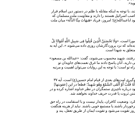
ید».
 با توجه به اینکه مقابله با ظلم در دستور دین اسلام قرار
 غاصب اسرائیل هستند را دارند و مقاومت ملت مسلمان که
له(ع)؛ امروز، فریاد «هَیهَاتَ مِنَّا الذِّلَّة» میان ملت
است، «وَلَا تَحْسَبَنَّ الَّذِینَ قُتِلُوا فِی سَبِیلِ اللَّهِ أَمْوَاتًا بَلْ
لکه زنده‌اند که نزد پروردگارشان روزی داده می‌شوند »، این آیه به
متعلق به شهدا است.
رابر جبهه باطل از دنیا رفتند، شهید محسوب می‌شوند، گفت: «عبدالله بن مسعود»
دارید، آنان پاسخ دادند ما غرق نعمت‌های جاویدان تو
تو است؛ با توجه به این روایات می‌توان اهمیت و مرتبه
مودب افزود: از مهمترین اهداف قیام عاشورا علاوه بر مبارزه با ظلم، عبرت‌گیری و الگوگیری امت‌های بعدی از قیام امام حسین(ع) است، آیه ۳۷
بٌ أَوْ أَلْقَی السَّمْعَ وَهُوَ شَهِیدٌ؛ قطعا در این [عقوبتها]
 درباره ناچیزی ستمگران در نظر خداوند اشاره کرده و در
داشتن ثروت یا قدرت حریف خداوند نخواهند شد.
 کرد: وضعیت کافران، پایدار نیست و با استقامت در راه حق
رخوردار باشند یا مستمع خوبی باشند. نباید از هزینه هنگفت
وز تقویت می‌شود و تقویت ایمان از طریق تعقل، پند و