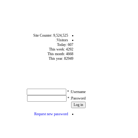
آمار سايت
Site Counter: 9,524,525
Visitors:
Today: 607
This week: 4292
This month: 4668
This year: 82949
User login
*
Username:
*
Password:
Request new password