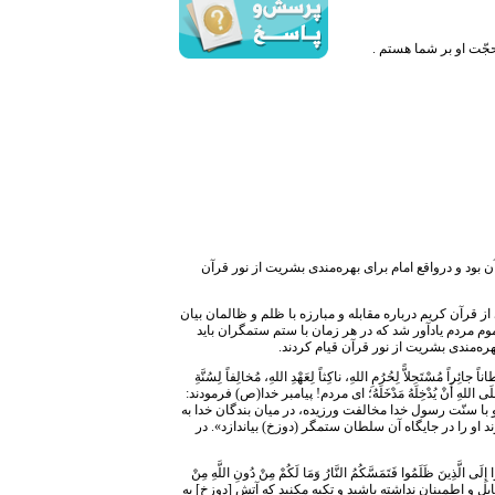
حجّت او بر شما هستم .
بود و درواقع امام برای بهره‌مندی بشریت از نور قرآن
 قرآن کریم درباره مقابله و مبارزه با ظلم و ظالمان بیان
 مردم یادآور شد که در هر زمان با ستم ستمگران باید
بهره‌مندی بشریت از نور قرآن قیام کردند.
حِلاًّ لِحُرُمِ اللهِ، ناکِثاً لِعَهْدِ اللهِ، مُخالِفاً لِسُنَّةِ
 حَقّاً عَلَی اللهِ أَنْ یُدْخِلَهُ مَدْخَلَهُ؛ ای مردم! پیامبر خدا(ص) فرمودند:
ا سنّت رسول خدا مخالفت ورزیده، در میان بندگان خدا به
 او را در جایگاه آن سلطان ستمگر (دوزخ) بیاندازد». در
تَرْکَنُوا إِلَی الَّذِینَ ظَلَمُوا فَتَمَسَّکُمُ النَّارُ وَمَا لَکُمْ مِنْ دُونِ اللَّهِ مِنْ
ند، تمایل و اطمینان نداشته باشید و تکیه مکنید که آتش [دوزخ] به