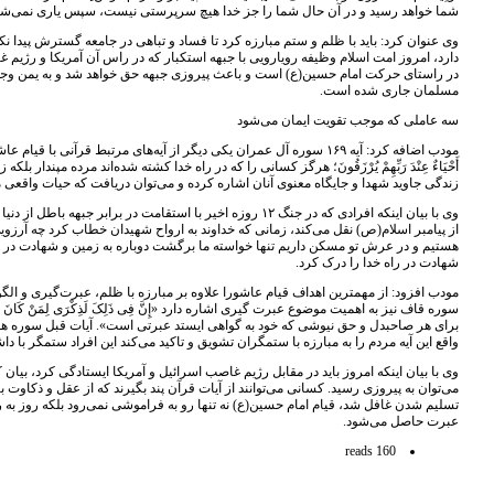
شما خواهد رسید و در آن حال شما را جز خدا هیچ سرپرستی نیست، سپس یاری نمی‌شو
وی عنوان کرد: باید با ظلم و ستم مبارزه کرد تا فساد و تباهی در جامعه گسترش پیدا نکند،
دارد، امروز امت اسلام وظیفه رویارویی با جبهه استکبار که در راس آن آمریکا و رژیم
در راستای حرکت امام حسین(ع) است و باعث پیروزی جبهه حق خواهد شد و به یمن وجود اباعبدال
مسلمان جاری شده است.
سه عاملی که موجب تقویت ایمان می‌شود
مودب اضافه کرد: آیه ۱۶۹ سوره آل عمران یکی دیگر از آیه‌های مرتبط قرآنی با قیام عاشورا 
أَحْیَاءٌ عِنْدَ رَبِّهِمْ یُرْزَقُونَ؛ هرگز کسانی را که در راه خدا کشته شده‌اند مرده مپندار ب
زندگی جاوید شهدا و جایگاه معنوی آنان اشاره کرده و می‌توان دریافت که حیات واقعی 
وی با بیان اینکه افرادی که در جنگ ۱۲ روزه اخیر با استقامت در ب
از پیامبر اسلام(ص) نقل می‌کند، زمانی که خداوند به ارواح شهیدان خطاب کرد چه آرزویی 
هستیم و در عرش تو مسکن داریم تنها خواسته ما برگشت دوباره به زمین و شهادت در راه 
شهادت در راه خدا را درک کرد.
سوره قاف نیز به اهمیت موضوع عبرت گیری اشاره دارد «إِنَّ فِی ذَلِکَ لَذِکْرَی لِمَنْ کَانَ لَهُ قَلْ
برای هر صاحبدل و حق نیوشی که خود به گواهی ایستد عبرتی است». آیات قبل سوره هود
واقع این آیه مردم را به مبارزه با ستمگران تشویق و تاکید می‌کند این افراد ستمگر با 
وی با بیان اینکه امروز باید در مقابل رژیم غاصب اسرائیل و آمریکا ایستادگی کرد، بیان
می‌توان به پیروزی رسید. کسانی می‌توانند از آیات قرآن پند بگیرند که از عقل و ذکاوت ب
تسلیم شدن غافل شد، قیام امام حسین(ع) نه تنها رو به فراموشی نمی‌رود بلکه روز به ر
عبرت حاصل می‌شود.
160 reads