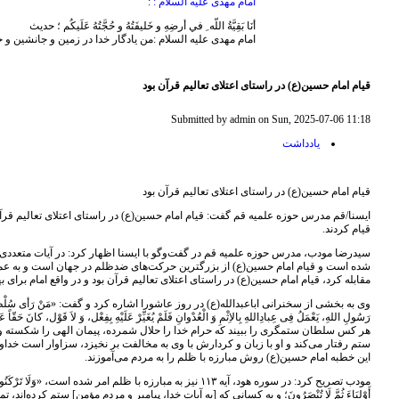
امام مهدى عليه السلام :
:
أنَا بَقِيَّةُ اللّه ِ في أرضِهِ و خَليفَتُهُ و حُجَّتُهُ عَلَيكُم ؛ حديث
امام مهدى عليه السلام :من يادگار خدا در زمين و جانشين و 
قیام امام حسین(ع) در راستای اعتلای تعالیم قرآن بود
Submitted by admin on Sun, 2025-07-06 11:18
يادداشت
قیام امام حسین(ع) در راستای اعتلای تعالیم قرآن بود
ایسنا/قم مدرس حوزه علمیه قم گفت: قیام امام حسین(ع) در راستای اعتلای تعالیم قرآن 
قیام کردند.
سیدرضا مودب، مدرس حوزه علمیه قم در گفت‌وگو با ایسنا اظهار کرد: در آیات متعددی از
شده است و قیام امام حسین(ع) از بزرگترین حرکت‌های ضدظلم در جهان است و به عموم
مقابله کرد، قیام امام حسین(ع) در راستای اعتلای تعالیم قرآن بود و در واقع امام برای 
وی به بخشی از سخنرانی اباعبدالله(ع) در روز عاشورا اشاره کرد و گفت: «مَنْ رَأی سُلْطاناً جائِراً مُسْتَ
رَسُولِ اللهِ، یَعْمَلُ فِی عِبادِاللهِ بِالاِثْمِ وَ الْعُدْوانِ فَلَمْ یُغَیِّرْ عَلَیْهِ بِفِعْل، وَ لاَ قَوْل، کانَ
هر کس سلطان ستمگری را ببیند که حرام خدا را حلال شمرده، پیمان الهی را شکسته و ب
ستم رفتار می‌کند و او با زبان و کردارش با وی به مخالفت بر نخیزد، سزاوار است خداوند
این خطبه امام حسین(ع) روش مبارزه با ظلم را به مردم می‌آموزند.
مودب تصریح کرد: در سوره هود، آیه ۱۱۳ نیز به مبارزه با ظلم امر شده است، «وَلَا 
أَوْلِیَاءَ ثُمَّ لَا تُنْصَرُونَ؛ و به کسانی که [به آیات خدا، پیامبر و مردم مؤمن] ستم کرده‌ا