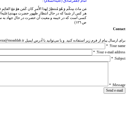
امام جعفرصادق (علیه‌السلام)
:
مَن ماتَ مِنكُم وَ هُوَ مُنتظِرٌ لِهذا الأََمرِ كان كَمَن هوُ مَعَ القائ
هر کس از شما که در حال انتظار ظهور حضرت مهدی(علیه‌الس
ص ١٢٦)
Contact
برای ارسال پیام از فرم زیر استفاده کنید. و یا می‌توانید با آدرس ایمیل reza@moaddab.ir و همچنین moadab_r113@yahoo.com ارتباط بگیرید.
*
Your name:
*
Your e-mail address:
*
Subject:
*
Message: