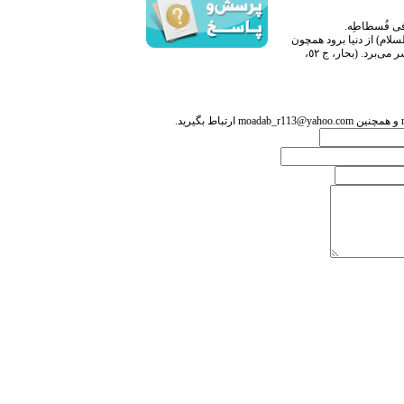
ِمِ فی فُسطاطِه.
لام) از دنیا برود همچون
کسی است که در خیمه و معیت آن حضرت در حال جهاد به سر می‌برد. (بحار، ج ٥٢،