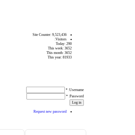
آمار سايت
Site Counter: 9,523,436
Visitors:
Today: 290
This week: 3652
This month: 3652
This year: 81933
User login
*
Username:
*
Password:
Request new password