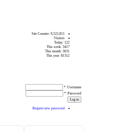
آمار سايت
Site Counter: 9,522,811
Visitors:
Today: 122
This week: 3417
This month: 3031
This year: 81312
User login
*
Username:
*
Password:
Request new password