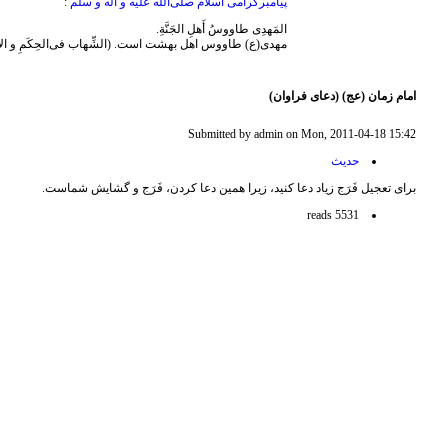
پیامبرگرامی اسلام صلی‌الله علیه و آله و سلم
:
المَهدِی طاووسُ أَهلِ الجَنَّةِ.
مهدی(ع) طاووس اهل بهشت است. (الشِّهاب‌ فی‌الحِکَمِ و الآد
امام زمان (عج) (دعای فراوان)
Submitted by admin on Mon, 2011-04-18 15:42
حدیث
برای تعجیل فَرَج زیاد دعا کنید، زیرا همین دعا کردن، فَرَج و گشایش شماست.
5531 reads