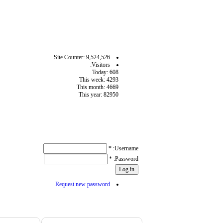
آمار سايت
Site Counter: 9,524,526
Visitors:
Today: 608
This week: 4293
This month: 4669
This year: 82950
User login
*
Username:
*
Password:
Request new password