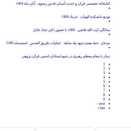
کتابخانه تخصصی قران و حدیث آستان قدس رضوی . آبان ماه 1404
تودیع دانشکده الهیات . خرداد 1404
سالگرد ایت الله قاضی . 1404 با حضور دکتر حداد عادل
بستان . خط مقدم جبهه پله سابله . عملیات طریق القدس . اسفندماه 1360
دیدار با مقام معظم رهبری در جمع استادان انجمن قرآن پژوهی
1
2
3
4
5
6
7
8
9
next ›
last »