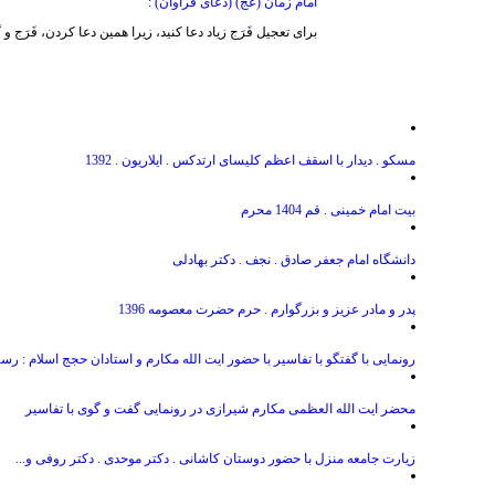
امام زمان (عج) (دعای فراوان)
:
برای تعجیل فَرَج زیاد دعا کنید، زیرا همین دعا کردن، فَرَ
مسکو . دیدار با اسقف اعظم کلیسای ارتدکس . ایلاریون . 1392
بیت امام خمینی . قم 1404 محرم
دانشگاه امام جعفر صادق . نجف . دکتر بهادلی
پدر و مادر عزیز و بزرگوارم . حرم حضرت معصومه 1396
رونمایی با گفتگو با تفاسیر با حضور ایت الله مکارم و استادان حجج اسلام : رست
محضر ایت الله العظمی مکارم شیرازی در رونمایی گفت و گوی با تفاسیر
زیارت جامعه منزل با حضور دوستان کاشانی . دکتر موحدی . دکتر روفی و...